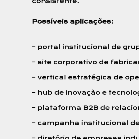
consistente.
Possíveis aplicações:
– portal institucional de gru
– site corporativo de fabric
– vertical estratégica de op
– hub de inovação e tecnolog
– plataforma B2B de relac
– campanha institucional d
– diretório de empresas indu