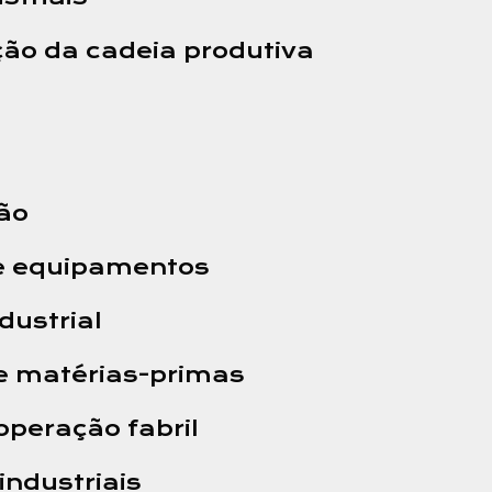
ação da cadeia produtiva
ção
 e equipamentos
dustrial
e matérias-primas
operação fabril
industriais