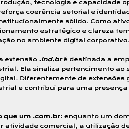
produção, tecnologia e capacidade op
 reforça coerência setorial e identid
 institucionalmente sólido. Como ati
cionamento estratégico e clareza te
ção no ambiente digital corporativo
a extensão
.ind.br
é destinada a emp
trial. Ela sinaliza pertencimento ao 
igital. Diferentemente de extensões 
strial e contribui para uma presença
o que um .com.br:
enquanto um dom
r atividade comercial, a utilização d