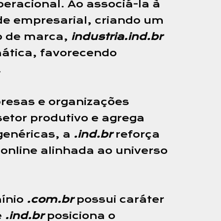
eracional. Ao associá-la à
ade empresarial, criando um
vo de marca,
industria.ind.br
mática, favorecendo
.
resas e organizações
setor produtivo e agrega
genéricas, a
.ind.br
reforça
 online alinhada ao universo
ínio
.com.br
possui caráter
e
.ind.br
posiciona o