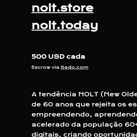
nolt.store
nolt.today
5
00 USD cada
Escrow via
Sedo.com
A tendência NOLT (New Olde
de 60 anos que rejeita os e
empreendendo, aprendendo e
acelerado da população 60+
digitais, criando oportunid