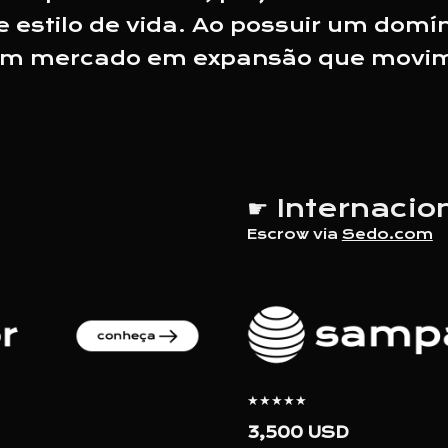
 estilo de vida.
Ao
possuir um domíni
um mercado em expansão que movim
☛
Intern
acio
E
scrow via
Sedo.com
★★★★★
3,500 USD