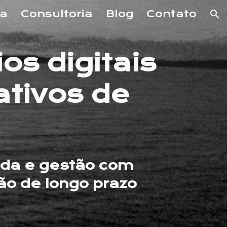
ia
Consultoria
Blog
Contato
ion
os digitais
tivos de
da e gestão com
são de longo prazo