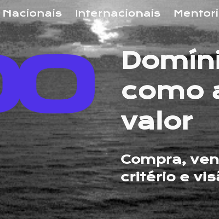
Nacionais
Internacionais
Mentor
ip to main content
Skip to navigat
Domíni
como a
valor
Compra, ven
critério e vi